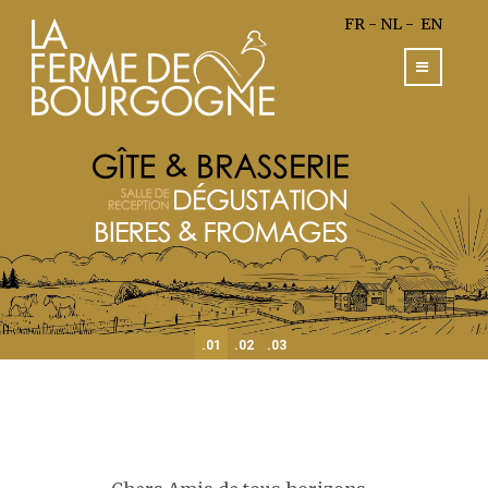
FR
-
NL
-
EN
1
2
3