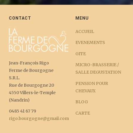
CONTACT
MENU
ACCUEIL
EVENEMENTS
GITE
Jean-François Rigo
MICRO-BRASSERIE /
Ferme de Bourgogne
SALLE DEGUSTATION
S.R.L.
PENSION POUR
Rue de Bourgogne 20
CHEVAUX
4550 Villers-le-Temple
(Nandrin)
BLOG
0485 41 67 79
CARTE
rigo.bourgogne@gmail.com